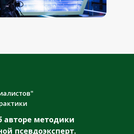
иалистов"
практики
б авторе методики
ной псевдоэксперт.