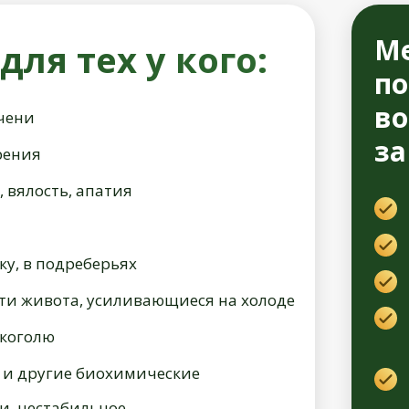
Ме
ля тех у кого:
по
во
чени
за
рения
 вялость, апатия
ку, в подреберьях
ти живота, усиливающиеся на холоде
лкоголю
 и другие биохимические
и, нестабильное