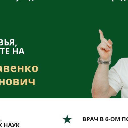
ВЬЯ,
ТЕ НА
авенко
нович
,
ВРАЧ В 6-ОМ 
 НАУК