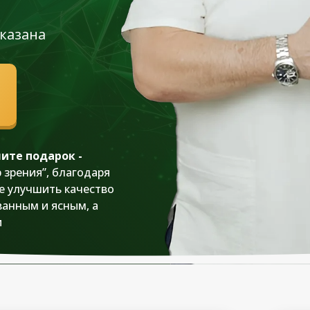
казана
ите подарок -
зрения”, благодаря
е улучшить качество
ванным и ясным, а
и