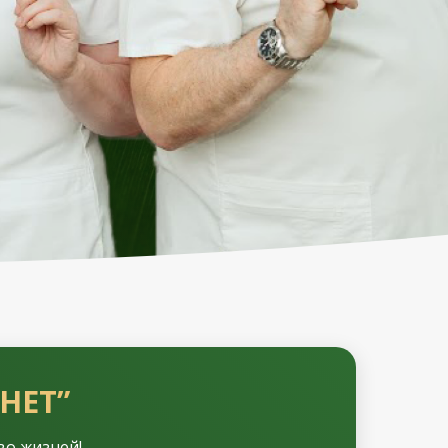
НЕТ”
во жизней!