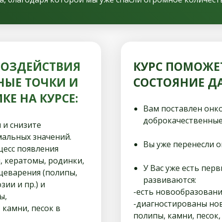
ВОЗДЕЙСТВИЯ
КУРС ПОМОЖЕ
НЫЕ ТОЧКИ И
СОСТОЯНИЕ ДА
Е НА КУРСЕ:
Вам поставлен онко
доброкачественные
 и снизите
мальных значений.
Вы уже перенесли о
цесс появления
, кератомы, родинки,
У Вас уже есть пер
ищеварения (полипы,
развиваются:
зии и пр.) и
-есть новообразовани
ы,
-диагностированы нов
камни, песок в
полипы, камни, песок