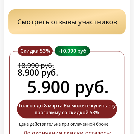
Нормализуется стул, прекратятся
трудности с дефекацией и хронические
запоры
Уйдёт недержание при кашле, смехе
или физической нагрузке и связанный с
ним физический и психологический
дискомфорт
Исчезнут неприятные ощущения во
время интимной близости, повысится
либидо, вернутся радость и гармония в
отношения
Смотреть отзывы участников
Скидка 53%
-6.200 руб
11.600 руб.
5.400 руб.