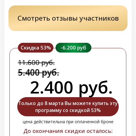
0
:
0
:
0
:
0
дней
часов
минут
секунд
Купить со скидкой
ВОССТАНОВИТЕЛЬНАЯ ПРОГРАММА
«МОЧЕОТДЕЛЕНИЕ»
19 дней самостоятельных занятий
Нормализуем работу мочевого пузыря и
почек, возвращаем комфорт и