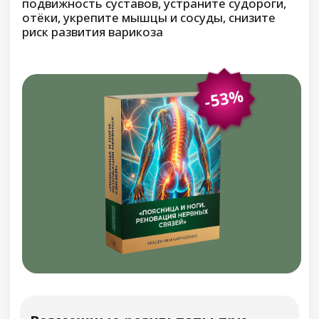
Станет проще контролировать
процесс мочеиспускания, уменьшится
риск «не добежать»
Мочевой пузырь будет опорожняться
полностью, Вам не придётся через 10
минут снова идти в туалет
Исчезнет сухость и дискомфорт в
интимной зоне
Уйдут неприятные ощущения внизу
живота, улучшится общее состояние
организма
Цвет мочи станет светлым и
естественным, уйдёт неприятный
запах, мутность, осадок
Исчезнет тревожность из-за страха,
что «опять приспичит» в неудобный
момент
Вернётся нормальный сон, больше не
придётся просыпаться из-за ночных
позывов
Появится ощущение контроля над
своим телом, жить станет комфортнее