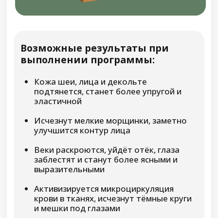
11 дней самостоятельных занятий
Устраняем тяжесть и дискомфорт внизу
живота, нормализуем положение
внутренних органов, избавляемся от
недержания
Благодаря этому курсу Вы сможете решить
проблему опущения или выпадения
внутренних органов, избавиться от
ощущения давления и связанного с ним
беспокойства, от сухости и неприятного
запаха тела, взять под контроль
мочеиспускание, устранить запоры,
избавиться от болей в области таза, крестца
и поясницы, восстановить или повысить
либидо, вернуть глазам блеск, стать
желаннее и привлекательнее
-53%