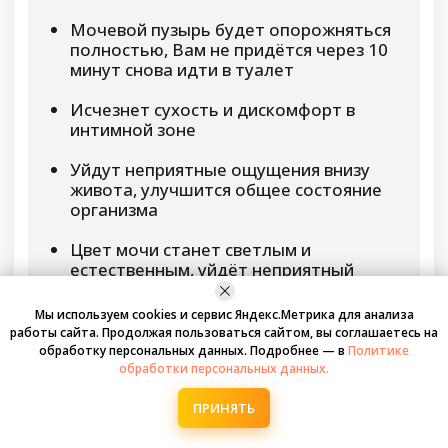
33.210 руб.
30.210 руб.
Рассрочка: от
2.768
руб./мес
Только до 8 марта Вы можете купить эти
программы со скидкой 78%
цена действительна при оплаченной броне
До окончания скидки осталось:
0
:
0
:
0
:
0
дней
часов
минут
секунд
Купить со скидкой
Мы используем cookies и сервис Яндекс.Метрика для анализа
работы сайта. Продолжая пользоваться сайтом, вы соглашаетесь на
обработку персональных данных. Подробнее — в
Политике
обработки персональных данных.
ПРИНЯТЬ