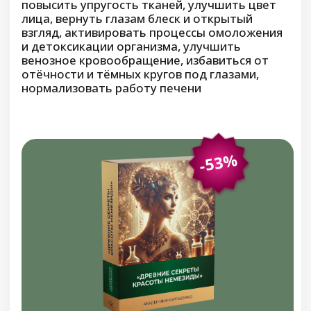
0
:
0
:
0
:
0
дней
часов
минут
секунд
Купить со скидкой
ВОССТАНОВИТЕЛЬНАЯ ПРОГРАММА
«СТАБИЛИЗАЦИЯ
МАТКИ И СТЕНОК
ВЛАГАЛИЩА»