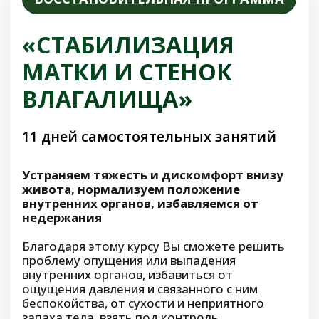
«ПОЯСНИЦА И НОГИ.
РЕНОВАЦИЯ НЕРВНЫХ
СВЯЗЕЙ»
19 дней самостоятельных занятий
Восстанавливаем поясницу, ноги,
нормализуем работу нервной системы,
возвращаем лёгкость движений
Благодаря этому курсу Вы восстановите
нервные связи, улучшите баланс и
координацию, избавитесь от болей и
дискомфорта в пояснице и ногах, вернёте
лёгкость походке, сможете дольше стоять,
ходить и бегать без боли и усталости,
снимите напряжение и улучшите
подвижность суставов, устраните судороги,
отёки, укрепите мышцы и сосуды, снизите
риск развития варикоза
-53%