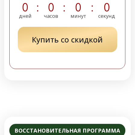
уверенность
Благодаря этим упражнениям вы сможете
восстановить естественный ритм
мочеиспускания, уменьшить частоту
позывов, избавиться от ночных
пробуждений, устранить чувство неполного
опорожнения мочевого пузыря, снять
воспаление, устранить жжение и
дискомфорт, наладить работу почек,
уменьшить отёки, улучшить водный баланс
организма, избавиться от тревожности
-53%