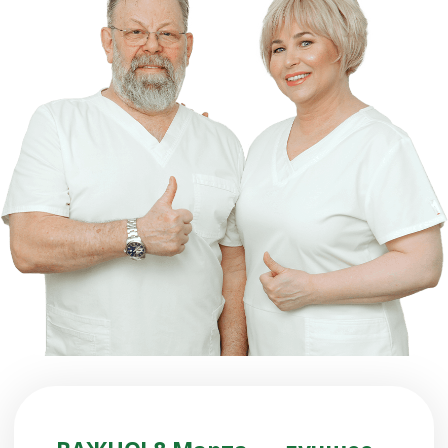
ВАЖНО! 8 Марта — лучшее
время, чтобы побаловать
себя полезными подарками!
Не упустите шанс приобрести
курсы с большой выгодой
сейчас, чтобы пробудить
организм вместе с
просыпающейся природой и
начать новую, здоровую и
прекрасную жизнь!
ЭТИ ПРОГРАММЫ
ДЛЯ ТЕХ, КТО ХОЧЕТ: