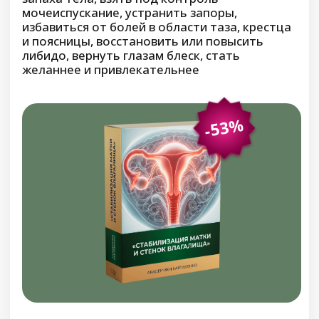
Возможные результаты при
выполнении программы:
Исчезнет слабость в пояснице и ногах,
мышцы окрепнут, улучшится их тонус и
выносливость
Снизится боль и тугоподвижность в
суставах ног, движения станут легче и
свободнее
Пропадут судороги и болезненные
мышечные спазмы, особенно ночные
Повысится способность долго стоять,
ходить и даже бегать без дискомфорта
и усталости