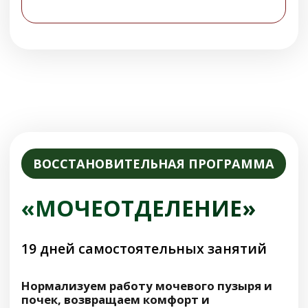
Активируется регенерация кожи и
соединительных тканей
Ускорится заживление
микроповреждений, исчезнут мелкие
рубцы и постакне
Соединительные ткани укрепятся,
морщины уменьшится, улучшится
общее состояние кожи
Волосы станут менее жирными,
уменьшится их выпадение и ускорится
рост
Ногти станут крепче, перестанут
расслаиваться и ломаться
Смотреть отзывы участников
Cкидка 69%
-26.000 руб.
37.900 руб.