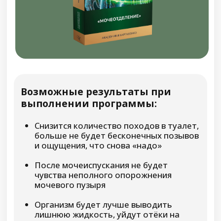
ХОТИТЕ ПОЛУЧИТЬ ВСЕ
КУРСЫ
С ОГРОМНОЙ
СКИДКОЙ В 78%?
«ДРЕВНИЕ СЕКРЕТЫ
КРАСОТЫ НЕМЕЗИДЫ»
Омоложение кожи лица,
восстановление работы внутренних
органов
«СТАБИЛИЗАЦИЯ МАТКИ
И СТЕНОК ВЛАГАЛИЩА»
Устранение тяжести и дискомфорта
внизу живота, нормализация положения
внутренних органов, избавление от
недержания
«ПОЯСНИЦА И НОГИ. РЕНОВАЦИЯ
НЕРВНЫХ СВЯЗЕЙ»
Восстановление ног и поясницы,
нормализация работы нервной системы,
возвращение лёгкости движений