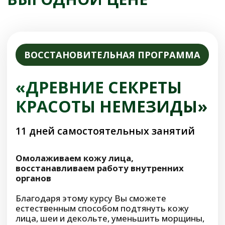
Снизится риск образования новых
куперозных сосудов
Нормализуется баланс воды в
организме, уйдут отёки
Смотреть отзывы участников
Скидка 53%
-10.090 руб
18.990 руб.
8.900 руб.
5.900 руб.
Только до 8 марта Вы можете купить эту
программу со скидкой 53%
цена действительна при оплаченной броне
До окончания скидки осталось: