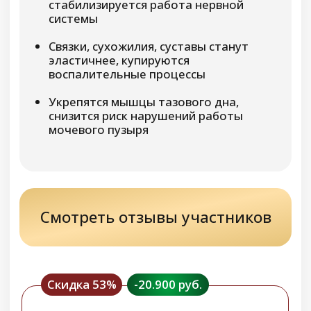
кожу от высыпаний, улучшите цвет лица,
нормализуете работу сальных желез,
активируете процессы детоксикации
организма и насыщение клеток кислородом,
ускорите регенерацию тканей, восстановите
крепость волос и ногтей
-69%
Возможные результаты при
выполнении программы:
Исчезнет отёчность лица и тела,
контуры лица станут более чёткими,
улучшится микроциркуляция в тканях