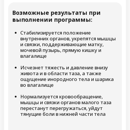
Активируется нейромышечная
проводимость, улучшится
чувствительность и контроль
движений
Перестанет будить по ночам синдром
беспокойных ног, ночной отдых станет
комфортнее
Пропадёт ощущение ватных ног,
повысится скорость реакции и
устойчивость при ходьбе
Снизится риск развития варикоза и
венозного застоя, исчезнет тяжесть и
усталость в ногах
Уменьшатся отёки, особенно в области
стоп и голеней
Капилляры и сосуды станут более
эластичными, улучшится общее
кровообращение в ногах и пояснице
Нормализуются обменные процессы,
стабилизируется работа нервной
системы
Связки, сухожилия, суставы станут
эластичнее, купируются