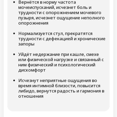
воспалительные процессы
Укрепятся мышцы тазового дна,
снизится риск нарушений работы
мочевого пузыря
Смотреть отзывы участников
Скидка 53%
-20.900 руб.
39.800 руб.
18.900 руб.
15.900 руб.
Только до 8 марта Вы можете купить эту
программу со скидкой 53%
цена действительна при оплаченной броне
До окончания скидки осталось: