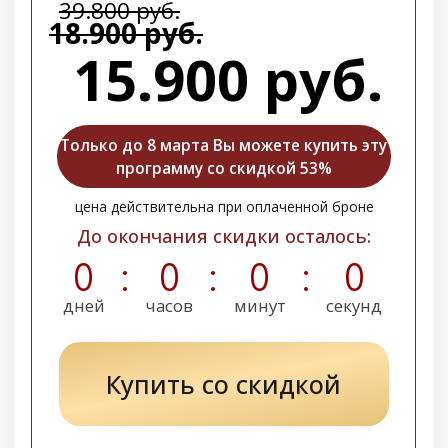
Активизируется вывод токсинов и
работа лимфатической системы
Исчезнут утренние «мешки» под
глазами, ткани перестанут
задерживать лишнюю жидкость
Прекратятся высыпания,
нормализуется работа сальных желез,
уйдёт жирный блеск на лице и голове
Улучшится цвет лица, повысится тонус
и эластичность кожи
Кожа приобретёт ровный оттенок,
исчезнет сероватый или желтоватый
тон, уменьшатся проявления купероза
Снизится нагрузка на иммунную
систему, исчезнут проявления аллергии
— зуд, высыпания, раздражение,
покраснение
Снизится риск развития кожных
заболеваний — псориаза, розацеа,
себорейного дерматита
Уйдут хронические воспаления,
шелушение и покраснения