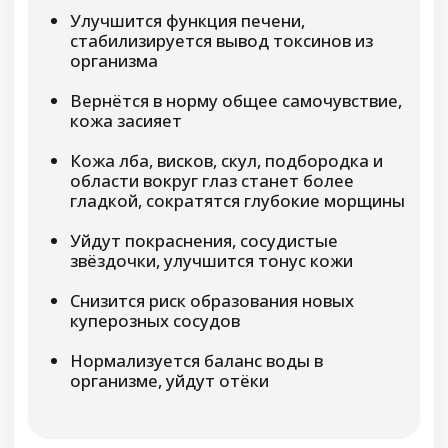
Возможные результаты при
выполнении программы:
Стабилизируется положение
внутренних органов, укрепятся мышцы
и связки, поддерживающие матку,
мочевой пузырь, прямую кишку и
влагалище
Исчезнет тяжесть и давление внизу
живота и в области таза, а также
ощущение инородного тела и шарика
во влагалище
Нормализуется кровообращение,
мышцы и связки органов малого таза
перестанут перегружаться, уйдут
тянущие боли в нижней части тела
Вернётся в норму частота
мочеиспусканий, исчезнет боль и
трудности с опорожнением мочевого
пузыря, исчезнет ощущение неполного
опорожнения