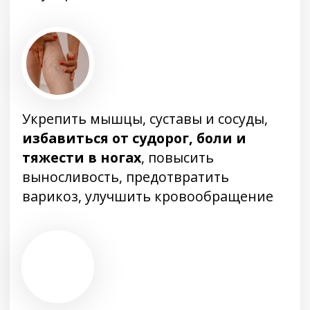
мочевого пузыря
Восстановить баланс нервной
системы
, избавиться от
тревожности, синдрома беспокойных
ног, наладить сон, улучшить общее
самочувствие
Позаботиться о женском здоровье,
укрепить мышцы тазового дна,
снизить неприятные ощущения,
нормализовать интимную сферу
,
вернуть состояние организма в
норму