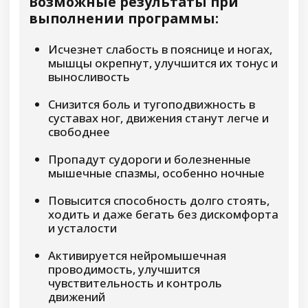
Смотреть отзывы участников
Скидка 53%
-20.900 руб.
39.800 руб.
18.900 руб.
15.900 руб.
Только до 8 марта Вы можете купить эту
программу со скидкой 53%
цена действительна при оплаченной броне
До окончания скидки осталось:
0
:
0
:
0
:
0
дней
часов
минут
секунд
Купить со скидкой