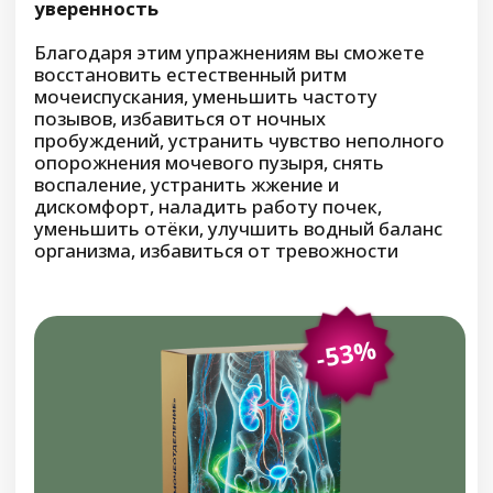
11.900 руб.
8.900 руб.
Только до 8 марта Вы можете купить эту
программу со скидкой 69%
цена действительна при оплаченной броне
До окончания скидки осталось:
0
:
0
:
0
:
0
дней
часов
минут
секунд
Купить со скидкой