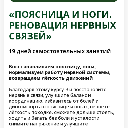
Возможные результаты при
выполнении программы:
Снизится количество походов в туалет,
больше не будет бесконечных позывов
и ощущения, что снова «надо»
После мочеиспускания не будет
чувства неполного опорожнения
мочевого пузыря
Организм будет лучше выводить
лишнюю жидкость, уйдут отёки на
лице и ногах
Почки начнут работать эффективнее,
токсинов в организме станет меньше
Восстановится естественный баланс
воды и соли, появится лёгкость
Уйдут неприятные ощущения, жжение
или боль при мочеиспускании
Снизится риск воспалений мочевого
пузыря, состав мочи вернётся в норму
Больше не возникнет внезапное и
неконтролируемое желание сходить в
туалет