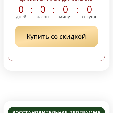
2.400 руб.
Только до 8 марта Вы можете купить эту
программу со скидкой 53%
цена действительна при оплаченной броне
До окончания скидки осталось:
0
:
0
:
0
:
0
дней
часов
минут
секунд
Купить со скидкой
ВОССТАНОВИТЕЛЬНАЯ ПРОГРАММА