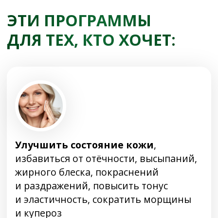
варикоз, улучшить кровообращение
Стабилизировать работу внутренних
органов, в первую очередь, печени и
лимфатической системы,
нормализовать обмен веществ
,
снизить нагрузку на иммунитет
Снизить частоту
мочеиспусканий, устранить
дискомфорт
, избавиться от ночных
пробуждений, улучшить работу
почек, устранить риск воспалений