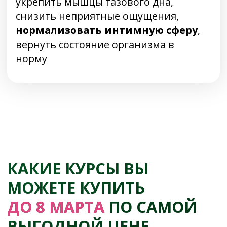
Возможные результаты при
выполнении программы:
Кожа шеи, лица и декольте
подтянется, станет более упругой и
эластичной
Исчезнут мелкие морщинки, заметно
улучшится контур лица
Веки раскроются, уйдёт отёк, глаза
заблестят и станут более ясными и
выразительными
Активизируется микроциркуляция
крови в тканях, исчезнут тёмные круги
и мешки под глазами
Улучшится функция печени,
стабилизируется вывод токсинов из
организма
Вернётся в норму общее самочувствие,
кожа засияет
Кожа лба, висков, скул, подбородка и
области вокруг глаз станет более
гладкой, сократятся глубокие морщины
Уйдут покраснения, сосудистые
звёздочки, улучшится тонус кожи