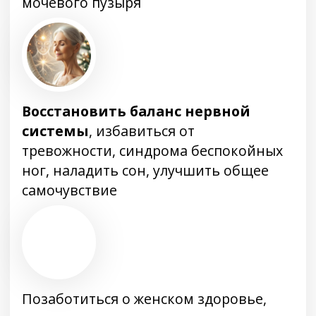
Благодаря этому курсу Вы сможете
естественным способом подтянуть кожу
лица, шеи и декольте, уменьшить морщины,
повысить упругость тканей, улучшить цвет
лица, вернуть глазам блеск и открытый
взгляд, активировать процессы омоложения
и детоксикации организма, улучшить
венозное кровообращение, избавиться от
отёчности и тёмных кругов под глазами,
нормализовать работу печени
-53%