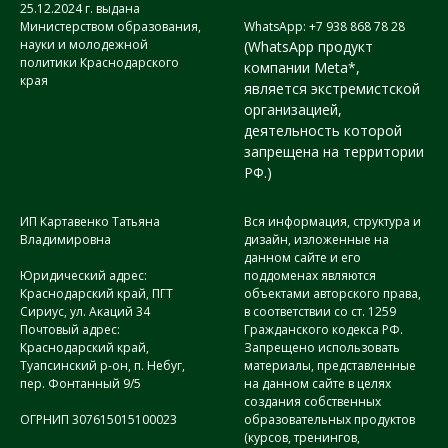
25.12.2024 г. выдана
Министерством образования,
WhatsApp: +7 938 868 78 28
науки и молодежной
(WhatsApp продукт
политики Краснодарского
компании Meta*,
края
является экстремистской
организацией,
деятельность которой
запрещена на территории
РФ.)
ИП Картавенко Татьяна
Вся информация, структура и
Владимировна
дизайн, изложенные на
данном сайте и его
Юридический адрес:
поддоменах являются
Краснодарский край, ПГТ
объектами авторского права,
Сириус, ул. Акаций 34
в соответствии со ст. 1259
Почтовый адрес:
Гражданского кодекса РФ.
Краснодарский край,
Запрещено использовать
Туапсинский р-он, п. Небуг,
материалы, представленные
пер. Фонтанный 9/5
на данном сайте в целях
создания собственных
ОГРНИП 307615015100023
образовательных продуктов
(курсов, тренингов,