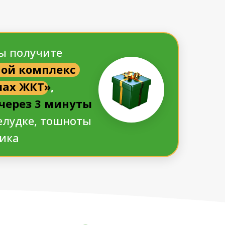
вы получите
ой комплекс
мах ЖКТ»
,
 через 3 минуты
елудке, тошноты
ика