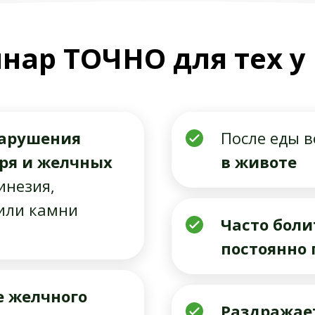
нар ТОЧНО для тех у 
нарушения
После еды 
ыря и желчных
в животе
кинезия,
 или камни
Часто боли
постоянно 
е желчного
Раздражает