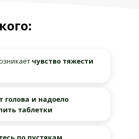
кого:
возникает
чувство тяжести
т голова и надоело
пить таблетки
есь по пустякам
,