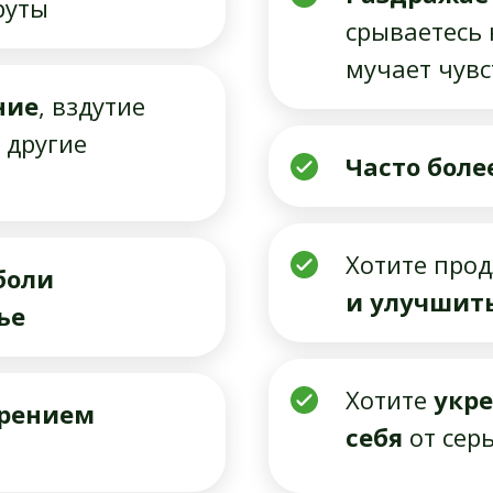
руты
срываетесь 
мучает чув
ние
, вздутие
 другие
Часто боле
Хотите про
боли
и улучшить
ье
Хотите
укре
рением
себя
от сер