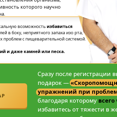
ивность которого научно
на.
икальную возможность
избавиться
лей в боку, неприятного запаха изо рта,
их проблем с пищеварительной системой.
ий и даже камней или песка.
Сразу после регистрации 
подарок —
«Скоропомощн
упражнений при пробле
АР
благодаря которому
всего
избавитесь от тяжести в ж