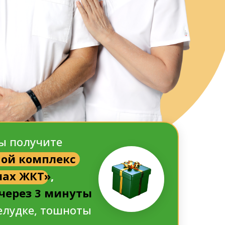
вы получите
ой комплекс
мах ЖКТ»
,
 через 3 минуты
елудке, тошноты