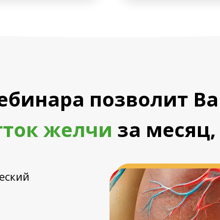
ебинара позволит В
тток желчи
за месяц,
еский