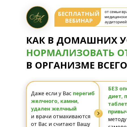
от семьи вр
БЕСПЛАТНЫЙ
медицинских
ВЕБИНАР
аудиторией 
КАК В ДОМАШНИХ У
НОРМАЛИЗОВАТЬ О
В ОРГАНИЗМЕ ВСЕГО
БЕЗ оп
Даже если у Вас
перегиб
диет, 
желчного, камни,
таблет
удален желчный
привыч
и врачи отмахиваются
методу
от Вас и считают Вашу
самово