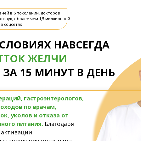
ачей в 6 поколении, докторов
 наук, с более чем 1,5 миллионной
в соцсетях
СЛОВИЯХ НАВСЕГДА
ТТОК ЖЕЛЧИ
 ЗА 15 МИНУТ В ДЕНЬ
ераций, гастроэнтерологов,
походов по врачам,
ок, уколов и отказа от
ного питания.
Благодаря
 активации
сстановления организма,