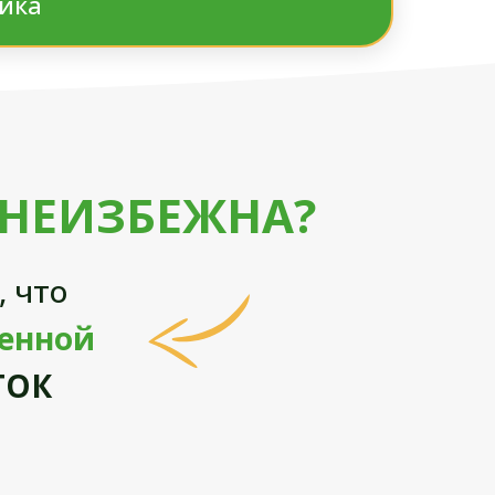
ика
 НЕИЗБЕЖНА?
 что
ценной
ТОК