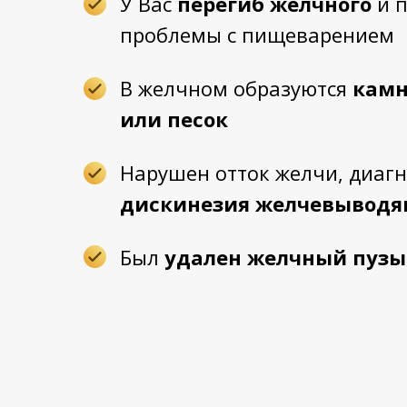
У Вас
перегиб желчного
и п
проблемы с пищеварением
В желчном образуются
кам
или песок
Нарушен отток желчи, диаг
дискинезия желчевыводя
Был
удален желчный пузы