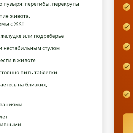
о пузыря: перегибы, перекруты
тие живота,
емы с ЖКТ
 желудке или подреберье
и нестабильным стулом
жести в животе
стоянно пить таблетки
аетесь на близких,
ы
еваниями
лет
ктивными