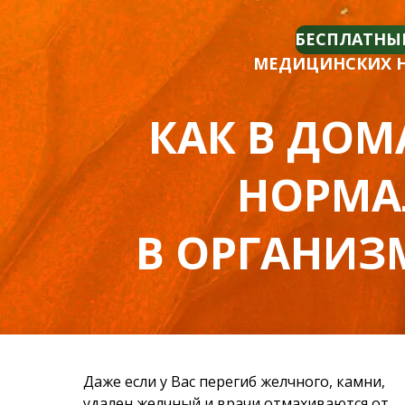
БЕСПЛАТНЫ
МЕДИЦИНСКИХ НА
КАК В ДО
НОРМА
В ОРГАНИЗ
Даже если у Вас перегиб желчного, камни,
удален желчный и врачи отмахиваются от