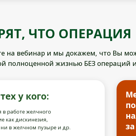
РЯТ, ЧТО ОПЕРАЦИЯ
е на вебинар и мы докажем, что Вы мо
ой полноценной жизнью БЕЗ операций и
Ме
ех у кого:
по
 в работе желчного
на
ие как дискинезия,
за
мни в желчном пузыре и др.