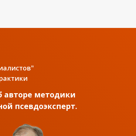
иалистов"
практики
б авторе методики
ной псевдоэксперт.