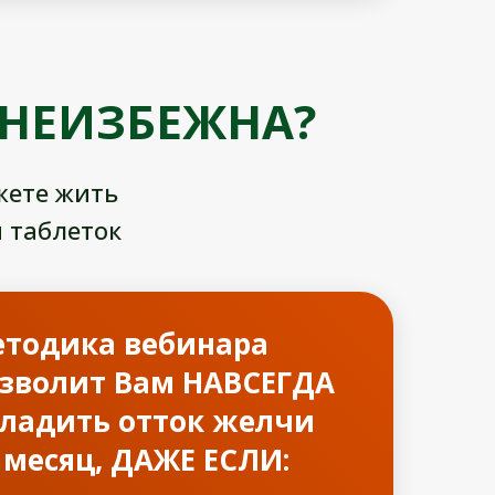
 НЕИЗБЕЖНА?
жете жить
 таблеток
тодика вебинара
зволит Вам НАВСЕГДА
ладить отток желчи
 месяц, ДАЖЕ ЕСЛИ: