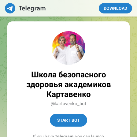
DOWNLOAD
Школа безопасного
здоровья академиков
Картавенко
@kartavenko_bot
START BOT
If you have
Telegram
, you can launch